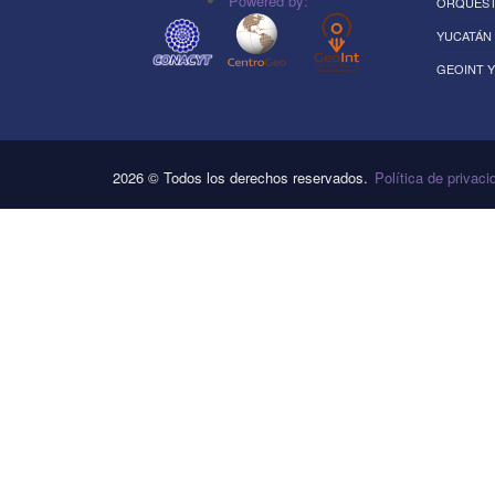
Powered by:
ORQUEST
YUCATÁN 
GEOINT 
2026 © Todos los derechos reservados.
Política de privaci