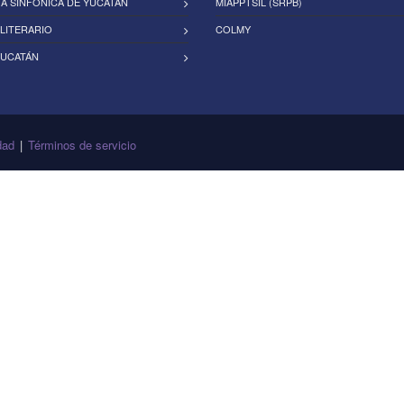
A SINFÓNICA DE YUCATÁN
MIAPPTSIL (SRPB)
LITERARIO
COLMY
YUCATÁN
dad
|
Términos de servicio