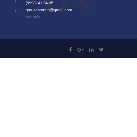
(9993) 41-04-35
gmuseommm@gmail.com
Ver más...